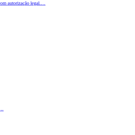
com autorização legal.
…
…