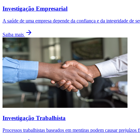
Investigação Empresarial
A saúde de uma empresa depende da confiança e da integridade de seus
Saiba mais
Investigação Trabalhista
Processos trabalhistas baseados em mentiras podem causar prejuízos f