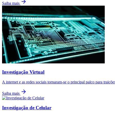
Saiba mais
Investigação Virtual
A internet e as redes sociais tornaram-se o principal palco para traiçõ
Saiba mais
Investigação de Celular