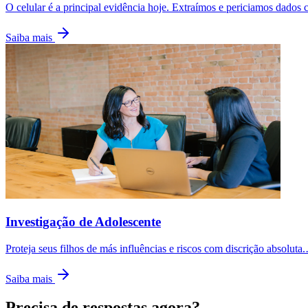
O celular é a principal evidência hoje. Extraímos e periciamos dados 
Saiba mais
Investigação de Adolescente
Proteja seus filhos de más influências e riscos com discrição absoluta.
Saiba mais
Precisa de respostas agora?