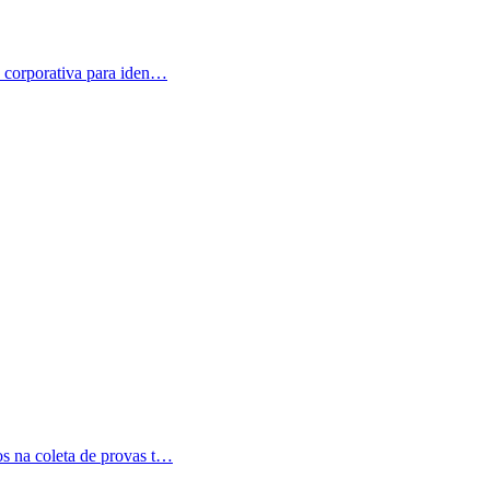
 corporativa para iden
…
s na coleta de provas t
…