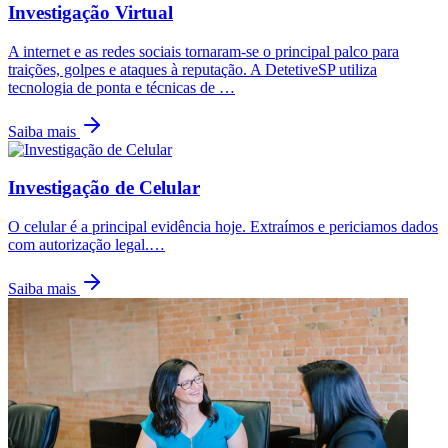
Investigação Virtual
A internet e as redes sociais tornaram-se o principal palco para
traições, golpes e ataques à reputação. A DetetiveSP utiliza
tecnologia de ponta e técnicas de
…
Saiba mais
Investigação de Celular
O celular é a principal evidência hoje. Extraímos e periciamos dados
com autorização legal.
…
Saiba mais