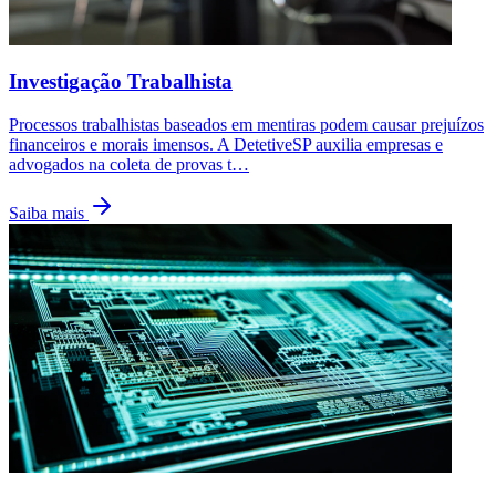
Investigação Trabalhista
Processos trabalhistas baseados em mentiras podem causar prejuízos
financeiros e morais imensos. A DetetiveSP auxilia empresas e
advogados na coleta de provas t
…
Saiba mais