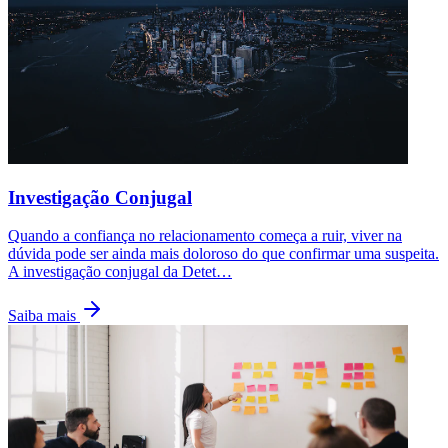
Investigação Conjugal
Quando a confiança no relacionamento começa a ruir, viver na
dúvida pode ser ainda mais doloroso do que confirmar uma suspeita.
A investigação conjugal da Detet
…
Saiba mais