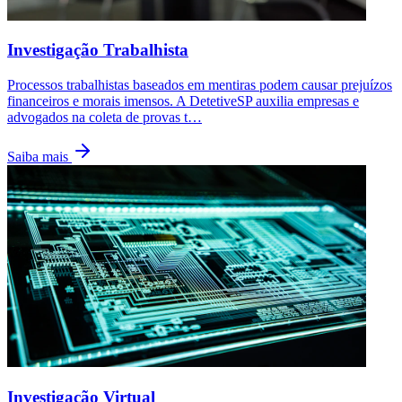
Investigação Trabalhista
Processos trabalhistas baseados em mentiras podem causar prejuízos
financeiros e morais imensos. A DetetiveSP auxilia empresas e
advogados na coleta de provas t
…
Saiba mais
Investigação Virtual