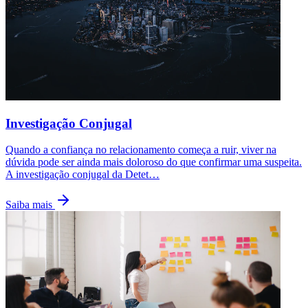
Investigação Conjugal
Quando a confiança no relacionamento começa a ruir, viver na
dúvida pode ser ainda mais doloroso do que confirmar uma suspeita.
A investigação conjugal da Detet
…
Saiba mais