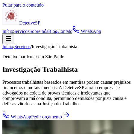
Pular para o conteúdo
Detetive
SP
Início
Serviços
Sobre nós
Blog
Contato
WhatsApp
Início
/
Serviços
/
Investigação Trabalhista
Detetive particular em
São Paulo
Investigação Trabalhista
Processos trabalhistas baseados em mentiras podem causar prejuízos
financeiros e morais imensos. A DetetiveSP auxilia empresas e
advogados na coleta de provas técnicas e irrelevantes que
comprovam a má conduta, permitindo demissões por justa causa e
defesas vitoriosas na Justiça do Trabalho.
WhatsApp
Pedir orçamento