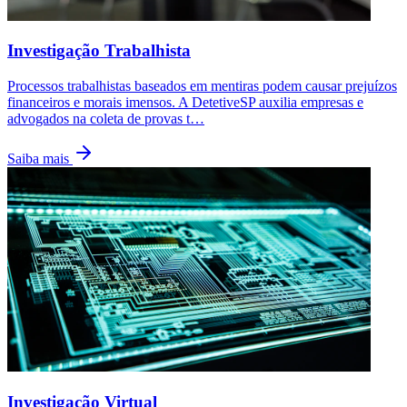
Investigação Trabalhista
Processos trabalhistas baseados em mentiras podem causar prejuízos
financeiros e morais imensos. A DetetiveSP auxilia empresas e
advogados na coleta de provas t
…
Saiba mais
Investigação Virtual