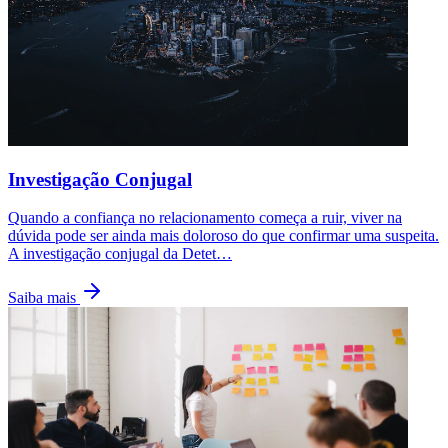
Investigação Conjugal
Quando a confiança no relacionamento começa a ruir, viver na
dúvida pode ser ainda mais doloroso do que confirmar uma suspeita.
A investigação conjugal da Detet
…
Saiba mais