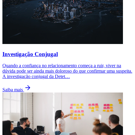
Investigação Conjugal
Quando a confiança no relacionamento começa a ruir, viver na
dúvida pode ser ainda mais doloroso do que confirmar uma suspeita.
A investigação conjugal da Detet
…
Saiba mais