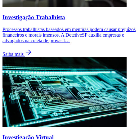
Investigação Trabalhista
Processos trabalhistas baseados em mentiras podem causar prejuízos
financeiros e morais imensos. A DetetiveSP auxilia empresas e
advogados na coleta de provas t
…
Saiba mais
Investigação Virtual