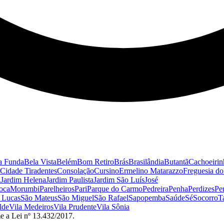
a Funda
Bela Vista
Belém
Bom Retiro
Brás
Brasilândia
Butantã
Cachoeirin
Cidade Tiradentes
Consolação
Cursino
Ermelino Matarazzo
Freguesia d
a
Jardim Helena
Jardim Paulista
Jardim São Luís
José
oca
Morumbi
Parelheiros
Pari
Parque do Carmo
Pedreira
Penha
Perdizes
Pe
 Lucas
São Mateus
São Miguel
São Rafael
Sapopemba
Saúde
Sé
Socorro
T
lde
Vila Medeiros
Vila Prudente
Vila Sônia
e a Lei nº 13.432/2017.