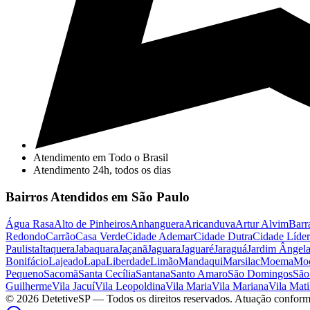
Atendimento em Todo o Brasil
Atendimento 24h, todos os dias
Bairros Atendidos em São Paulo
Água Rasa
Alto de Pinheiros
Anhanguera
Aricanduva
Artur Alvim
Barr
Redondo
Carrão
Casa Verde
Cidade Ademar
Cidade Dutra
Cidade Líder
Paulista
Itaquera
Jabaquara
Jaçanã
Jaguara
Jaguaré
Jaraguá
Jardim Ângel
Bonifácio
Lajeado
Lapa
Liberdade
Limão
Mandaqui
Marsilac
Moema
Mo
Pequeno
Sacomã
Santa Cecília
Santana
Santo Amaro
São Domingos
São
Guilherme
Vila Jacuí
Vila Leopoldina
Vila Maria
Vila Mariana
Vila Mati
©
2026
DetetiveSP
— Todos os direitos reservados. Atuação conform