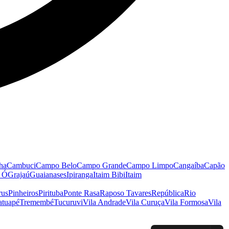
ha
Cambuci
Campo Belo
Campo Grande
Campo Limpo
Cangaíba
Capão
o Ó
Grajaú
Guaianases
Ipiranga
Itaim Bibi
Itaim
rus
Pinheiros
Pirituba
Ponte Rasa
Raposo Tavares
República
Rio
atuapé
Tremembé
Tucuruvi
Vila Andrade
Vila Curuça
Vila Formosa
Vila