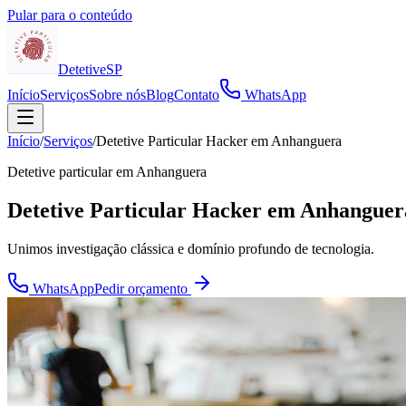
Pular para o conteúdo
Detetive
SP
Início
Serviços
Sobre nós
Blog
Contato
WhatsApp
Início
/
Serviços
/
Detetive Particular Hacker em Anhanguera
Detetive particular em
Anhanguera
Detetive Particular Hacker em Anhanguer
Unimos investigação clássica e domínio profundo de tecnologia.
WhatsApp
Pedir orçamento