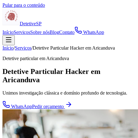
Pular para o conteúdo
Detetive
SP
Início
Serviços
Sobre nós
Blog
Contato
WhatsApp
Início
/
Serviços
/
Detetive Particular Hacker em Aricanduva
Detetive particular em
Aricanduva
Detetive Particular Hacker em
Aricanduva
Unimos investigação clássica e domínio profundo de tecnologia.
WhatsApp
Pedir orçamento