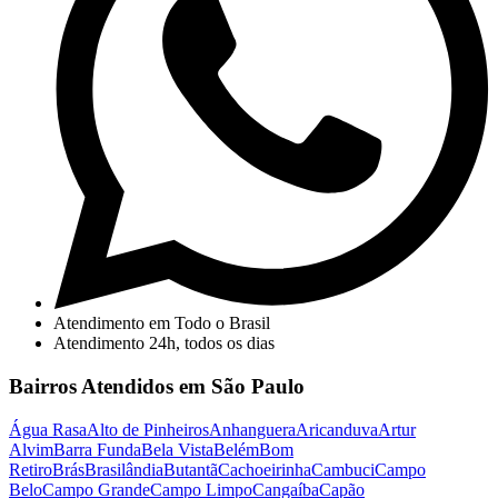
Atendimento em Todo o Brasil
Atendimento 24h, todos os dias
Bairros Atendidos em São Paulo
Água Rasa
Alto de Pinheiros
Anhanguera
Aricanduva
Artur
Alvim
Barra Funda
Bela Vista
Belém
Bom
Retiro
Brás
Brasilândia
Butantã
Cachoeirinha
Cambuci
Campo
Belo
Campo Grande
Campo Limpo
Cangaíba
Capão