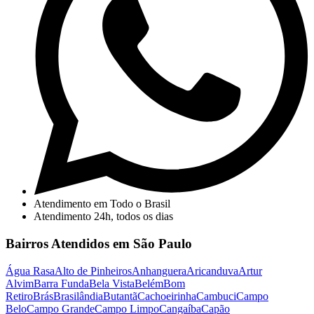
Atendimento em Todo o Brasil
Atendimento 24h, todos os dias
Bairros Atendidos em São Paulo
Água Rasa
Alto de Pinheiros
Anhanguera
Aricanduva
Artur
Alvim
Barra Funda
Bela Vista
Belém
Bom
Retiro
Brás
Brasilândia
Butantã
Cachoeirinha
Cambuci
Campo
Belo
Campo Grande
Campo Limpo
Cangaíba
Capão