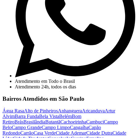
Atendimento em Todo o Brasil
Atendimento 24h, todos os dias
Bairros Atendidos em São Paulo
Água Rasa
Alto de Pinheiros
Anhanguera
Aricanduva
Artur
Alvim
Barra Funda
Bela Vista
Belém
Bom
Retiro
Brás
Brasilândia
Butantã
Cachoeirinha
Cambuci
Campo
Belo
Campo Grande
Campo Limpo
Cangaíba
Capão
Redondo
Carrão
Casa Verde
Cidade Ademar
Cidade Dutra
Cidade