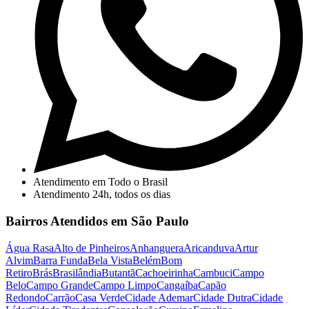
Atendimento em Todo o Brasil
Atendimento 24h, todos os dias
Bairros Atendidos em São Paulo
Água Rasa
Alto de Pinheiros
Anhanguera
Aricanduva
Artur
Alvim
Barra Funda
Bela Vista
Belém
Bom
Retiro
Brás
Brasilândia
Butantã
Cachoeirinha
Cambuci
Campo
Belo
Campo Grande
Campo Limpo
Cangaíba
Capão
Redondo
Carrão
Casa Verde
Cidade Ademar
Cidade Dutra
Cidade