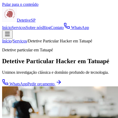
Pular para o conteúdo
Detetive
SP
Início
Serviços
Sobre nós
Blog
Contato
WhatsApp
Início
/
Serviços
/
Detetive Particular Hacker em Tatuapé
Detetive particular em
Tatuapé
Detetive Particular Hacker em Tatuapé
Unimos investigação clássica e domínio profundo de tecnologia.
WhatsApp
Pedir orçamento