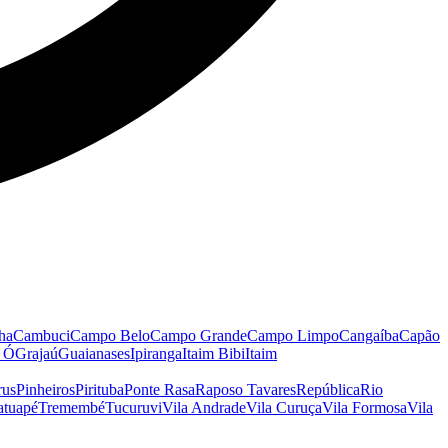
ha
Cambuci
Campo Belo
Campo Grande
Campo Limpo
Cangaíba
Capão
o Ó
Grajaú
Guaianases
Ipiranga
Itaim Bibi
Itaim
rus
Pinheiros
Pirituba
Ponte Rasa
Raposo Tavares
República
Rio
atuapé
Tremembé
Tucuruvi
Vila Andrade
Vila Curuça
Vila Formosa
Vila