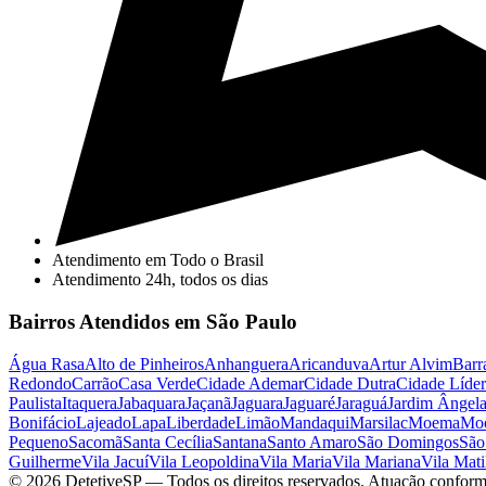
Atendimento em Todo o Brasil
Atendimento 24h, todos os dias
Bairros Atendidos em São Paulo
Água Rasa
Alto de Pinheiros
Anhanguera
Aricanduva
Artur Alvim
Barr
Redondo
Carrão
Casa Verde
Cidade Ademar
Cidade Dutra
Cidade Líder
Paulista
Itaquera
Jabaquara
Jaçanã
Jaguara
Jaguaré
Jaraguá
Jardim Ângel
Bonifácio
Lajeado
Lapa
Liberdade
Limão
Mandaqui
Marsilac
Moema
Mo
Pequeno
Sacomã
Santa Cecília
Santana
Santo Amaro
São Domingos
São
Guilherme
Vila Jacuí
Vila Leopoldina
Vila Maria
Vila Mariana
Vila Mati
©
2026
DetetiveSP
— Todos os direitos reservados. Atuação conform