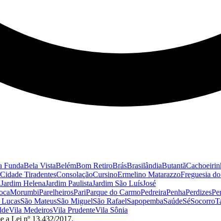
a Funda
Bela Vista
Belém
Bom Retiro
Brás
Brasilândia
Butantã
Cachoeirin
Cidade Tiradentes
Consolação
Cursino
Ermelino Matarazzo
Freguesia d
a
Jardim Helena
Jardim Paulista
Jardim São Luís
José
oca
Morumbi
Parelheiros
Pari
Parque do Carmo
Pedreira
Penha
Perdizes
Pe
 Lucas
São Mateus
São Miguel
São Rafael
Sapopemba
Saúde
Sé
Socorro
T
lde
Vila Medeiros
Vila Prudente
Vila Sônia
e a Lei nº 13.432/2017.