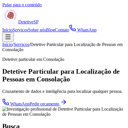
Pular para o conteúdo
Detetive
SP
Início
Serviços
Sobre nós
Blog
Contato
WhatsApp
Início
/
Serviços
/
Detetive Particular para Localização de Pessoas em
Consolação
Detetive particular em
Consolação
Detetive Particular para Localização de
Pessoas em Consolação
Cruzamento de dados e inteligência para localizar qualquer pessoa.
WhatsApp
Pedir orçamento
Busca