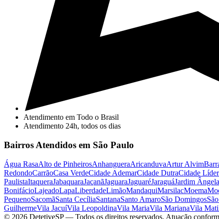
Atendimento em Todo o Brasil
Atendimento 24h, todos os dias
Bairros Atendidos em São Paulo
Água Rasa
Alto de Pinheiros
Anhanguera
Aricanduva
Artur Alvim
Barr
Redondo
Carrão
Casa Verde
Cidade Ademar
Cidade Dutra
Cidade Líder
Paulista
Itaquera
Jabaquara
Jaçanã
Jaguara
Jaguaré
Jaraguá
Jardim Ângel
Bonifácio
Lajeado
Lapa
Liberdade
Limão
Mandaqui
Marsilac
Moema
Mo
Pequeno
Sacomã
Santa Cecília
Santana
Santo Amaro
São Domingos
São
Guilherme
Vila Jacuí
Vila Leopoldina
Vila Maria
Vila Mariana
Vila Mati
©
2026
DetetiveSP
— Todos os direitos reservados. Atuação conform