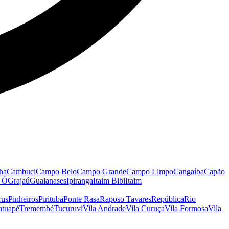
ha
Cambuci
Campo Belo
Campo Grande
Campo Limpo
Cangaíba
Capão
o Ó
Grajaú
Guaianases
Ipiranga
Itaim Bibi
Itaim
rus
Pinheiros
Pirituba
Ponte Rasa
Raposo Tavares
República
Rio
atuapé
Tremembé
Tucuruvi
Vila Andrade
Vila Curuça
Vila Formosa
Vila