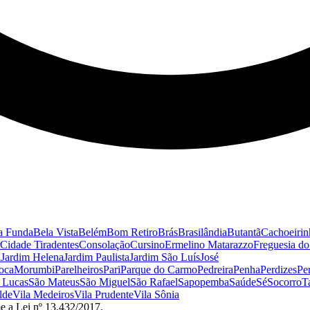
a Funda
Bela Vista
Belém
Bom Retiro
Brás
Brasilândia
Butantã
Cachoeirin
Cidade Tiradentes
Consolação
Cursino
Ermelino Matarazzo
Freguesia d
a
Jardim Helena
Jardim Paulista
Jardim São Luís
José
oca
Morumbi
Parelheiros
Pari
Parque do Carmo
Pedreira
Penha
Perdizes
Pe
 Lucas
São Mateus
São Miguel
São Rafael
Sapopemba
Saúde
Sé
Socorro
T
lde
Vila Medeiros
Vila Prudente
Vila Sônia
e a Lei nº 13.432/2017.