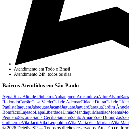
Atendimento em Todo o Brasil
Atendimento 24h, todos os dias
Bairros Atendidos em São Paulo
Água Rasa
Alto de Pinheiros
Anhanguera
Aricanduva
Artur Alvim
Barr
Redondo
Carrão
Casa Verde
Cidade Ademar
Cidade Dutra
Cidade Líder
Paulista
Itaquera
Jabaquara
Jaçanã
Jaguara
Jaguaré
Jaraguá
Jardim Ângel
Bonifácio
Lajeado
Lapa
Liberdade
Limão
Mandaqui
Marsilac
Moema
Mo
Pequeno
Sacomã
Santa Cecília
Santana
Santo Amaro
São Domingos
São
Guilherme
Vila Jacuí
Vila Leopoldina
Vila Maria
Vila Mariana
Vila Mati
©
2026
DetetiveSP
— Todos os direitos reservados. Atuação conform