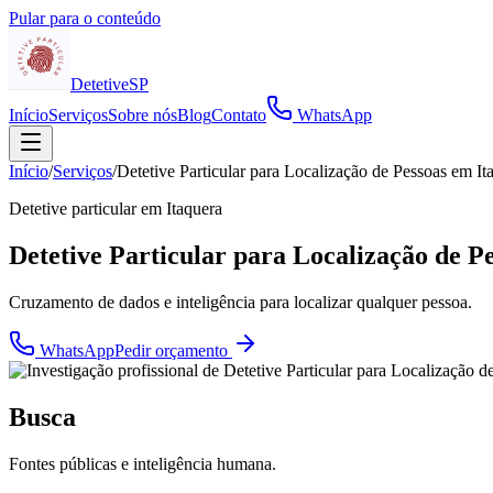
Pular para o conteúdo
Detetive
SP
Início
Serviços
Sobre nós
Blog
Contato
WhatsApp
Início
/
Serviços
/
Detetive Particular para Localização de Pessoas em It
Detetive particular em
Itaquera
Detetive Particular para Localização de P
Cruzamento de dados e inteligência para localizar qualquer pessoa.
WhatsApp
Pedir orçamento
Busca
Fontes públicas e inteligência humana.