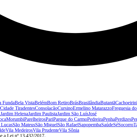
a Funda
Bela Vista
Belém
Bom Retiro
Brás
Brasilândia
Butantã
Cachoeirin
Cidade Tiradentes
Consolação
Cursino
Ermelino Matarazzo
Freguesia d
a
Jardim Helena
Jardim Paulista
Jardim São Luís
José
oca
Morumbi
Parelheiros
Pari
Parque do Carmo
Pedreira
Penha
Perdizes
Pe
 Lucas
São Mateus
São Miguel
São Rafael
Sapopemba
Saúde
Sé
Socorro
T
lde
Vila Medeiros
Vila Prudente
Vila Sônia
e a Lei nº 13.432/2017.