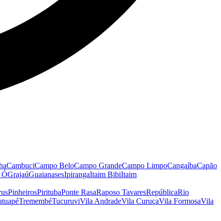
ha
Cambuci
Campo Belo
Campo Grande
Campo Limpo
Cangaíba
Capão
o Ó
Grajaú
Guaianases
Ipiranga
Itaim Bibi
Itaim
rus
Pinheiros
Pirituba
Ponte Rasa
Raposo Tavares
República
Rio
atuapé
Tremembé
Tucuruvi
Vila Andrade
Vila Curuça
Vila Formosa
Vila