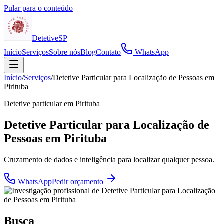
Pular para o conteúdo
Detetive
SP
Início
Serviços
Sobre nós
Blog
Contato
WhatsApp
Início
/
Serviços
/
Detetive Particular para Localização de Pessoas em
Pirituba
Detetive particular em
Pirituba
Detetive Particular para Localização de
Pessoas em Pirituba
Cruzamento de dados e inteligência para localizar qualquer pessoa.
WhatsApp
Pedir orçamento
Busca