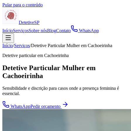
Pular para o conteúdo
Detetive
SP
Início
Serviços
Sobre nós
Blog
Contato
WhatsApp
Início
/
Serviços
/
Detetive Particular Mulher em Cachoeirinha
Detetive particular em
Cachoeirinha
Detetive Particular Mulher em
Cachoeirinha
Sensibilidade e discrição para casos onde a presença feminina é
essencial.
WhatsApp
Pedir orçamento