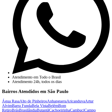
Atendimento em Todo o Brasil
Atendimento 24h, todos os dias
Bairros Atendidos em São Paulo
Água Rasa
Alto de Pinheiros
Anhanguera
Aricanduva
Artur
Alvim
Barra Funda
Bela Vista
Belém
Bom
Retiro
Brás
Brasilândia
Butantã
Cachoeirinha
Cambuci
Campo