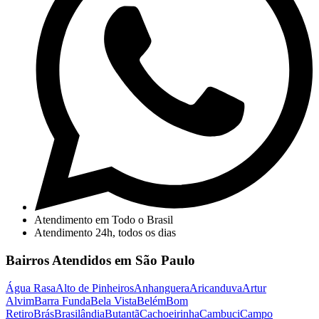
Atendimento em Todo o Brasil
Atendimento 24h, todos os dias
Bairros Atendidos em São Paulo
Água Rasa
Alto de Pinheiros
Anhanguera
Aricanduva
Artur
Alvim
Barra Funda
Bela Vista
Belém
Bom
Retiro
Brás
Brasilândia
Butantã
Cachoeirinha
Cambuci
Campo