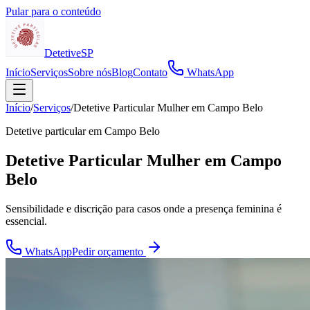
Pular para o conteúdo
Detetive
SP
Início
Serviços
Sobre nós
Blog
Contato
WhatsApp
Início
/
Serviços
/
Detetive Particular Mulher em Campo Belo
Detetive particular em
Campo Belo
Detetive Particular Mulher em Campo
Belo
Sensibilidade e discrição para casos onde a presença feminina é
essencial.
WhatsApp
Pedir orçamento