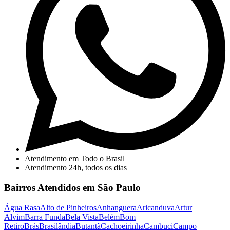
Atendimento em Todo o Brasil
Atendimento 24h, todos os dias
Bairros Atendidos em São Paulo
Água Rasa
Alto de Pinheiros
Anhanguera
Aricanduva
Artur
Alvim
Barra Funda
Bela Vista
Belém
Bom
Retiro
Brás
Brasilândia
Butantã
Cachoeirinha
Cambuci
Campo