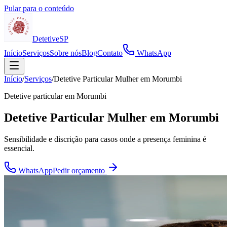
Pular para o conteúdo
Detetive
SP
Início
Serviços
Sobre nós
Blog
Contato
WhatsApp
Início
/
Serviços
/
Detetive Particular Mulher em Morumbi
Detetive particular em
Morumbi
Detetive Particular Mulher em Morumbi
Sensibilidade e discrição para casos onde a presença feminina é
essencial.
WhatsApp
Pedir orçamento