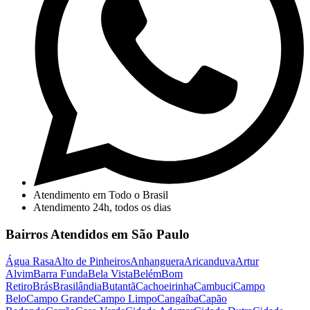
Atendimento em Todo o Brasil
Atendimento 24h, todos os dias
Bairros Atendidos em São Paulo
Água Rasa
Alto de Pinheiros
Anhanguera
Aricanduva
Artur
Alvim
Barra Funda
Bela Vista
Belém
Bom
Retiro
Brás
Brasilândia
Butantã
Cachoeirinha
Cambuci
Campo
Belo
Campo Grande
Campo Limpo
Cangaíba
Capão