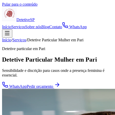
Pular para o conteúdo
Detetive
SP
Início
Serviços
Sobre nós
Blog
Contato
WhatsApp
Início
/
Serviços
/
Detetive Particular Mulher em Pari
Detetive particular em
Pari
Detetive Particular Mulher em Pari
Sensibilidade e discrição para casos onde a presença feminina é
essencial.
WhatsApp
Pedir orçamento