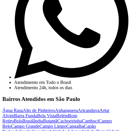
Atendimento em Todo o Brasil
Atendimento 24h, todos os dias
Bairros Atendidos em São Paulo
Água Rasa
Alto de Pinheiros
Anhanguera
Aricanduva
Artur
Alvim
Barra Funda
Bela Vista
Belém
Bom
Retiro
Brás
Brasilândia
Butantã
Cachoeirinha
Cambuci
Campo
Belo
Campo Grande
Campo Limpo
Cangaíba
Capão