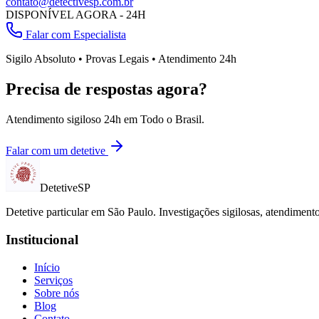
contato@detectivesp.com.br
DISPONÍVEL AGORA - 24H
Falar com Especialista
Sigilo Absoluto • Provas Legais • Atendimento 24h
Precisa de respostas agora?
Atendimento sigiloso 24h em
Todo o Brasil
.
Falar com um detetive
Detetive
SP
Detetive particular em
São Paulo
. Investigações sigilosas, atendimen
Institucional
Início
Serviços
Sobre nós
Blog
Contato