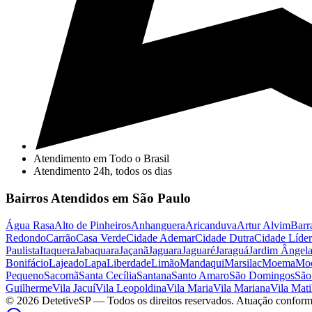
Atendimento em Todo o Brasil
Atendimento 24h, todos os dias
Bairros Atendidos em São Paulo
Água Rasa
Alto de Pinheiros
Anhanguera
Aricanduva
Artur Alvim
Barr
Redondo
Carrão
Casa Verde
Cidade Ademar
Cidade Dutra
Cidade Líder
Paulista
Itaquera
Jabaquara
Jaçanã
Jaguara
Jaguaré
Jaraguá
Jardim Ângel
Bonifácio
Lajeado
Lapa
Liberdade
Limão
Mandaqui
Marsilac
Moema
Mo
Pequeno
Sacomã
Santa Cecília
Santana
Santo Amaro
São Domingos
São
Guilherme
Vila Jacuí
Vila Leopoldina
Vila Maria
Vila Mariana
Vila Mati
©
2026
DetetiveSP
— Todos os direitos reservados. Atuação conform