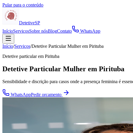
Pular para o conteúdo
Detetive
SP
Início
Serviços
Sobre nós
Blog
Contato
WhatsApp
Início
/
Serviços
/
Detetive Particular Mulher em Pirituba
Detetive particular em
Pirituba
Detetive Particular Mulher em Pirituba
Sensibilidade e discrição para casos onde a presença feminina é essenc
WhatsApp
Pedir orçamento