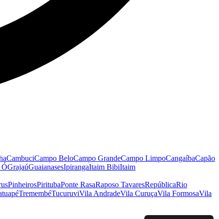
ha
Cambuci
Campo Belo
Campo Grande
Campo Limpo
Cangaíba
Capão
o Ó
Grajaú
Guaianases
Ipiranga
Itaim Bibi
Itaim
rus
Pinheiros
Pirituba
Ponte Rasa
Raposo Tavares
República
Rio
atuapé
Tremembé
Tucuruvi
Vila Andrade
Vila Curuça
Vila Formosa
Vila