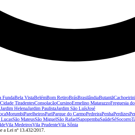
a Funda
Bela Vista
Belém
Bom Retiro
Brás
Brasilândia
Butantã
Cachoeirin
Cidade Tiradentes
Consolação
Cursino
Ermelino Matarazzo
Freguesia d
a
Jardim Helena
Jardim Paulista
Jardim São Luís
José
oca
Morumbi
Parelheiros
Pari
Parque do Carmo
Pedreira
Penha
Perdizes
Pe
 Lucas
São Mateus
São Miguel
São Rafael
Sapopemba
Saúde
Sé
Socorro
T
lde
Vila Medeiros
Vila Prudente
Vila Sônia
e a Lei nº 13.432/2017.