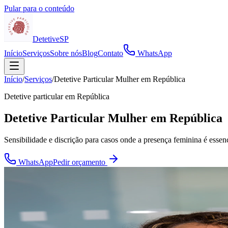
Pular para o conteúdo
Detetive
SP
Início
Serviços
Sobre nós
Blog
Contato
WhatsApp
Início
/
Serviços
/
Detetive Particular Mulher em República
Detetive particular em
República
Detetive Particular Mulher em República
Sensibilidade e discrição para casos onde a presença feminina é essenc
WhatsApp
Pedir orçamento