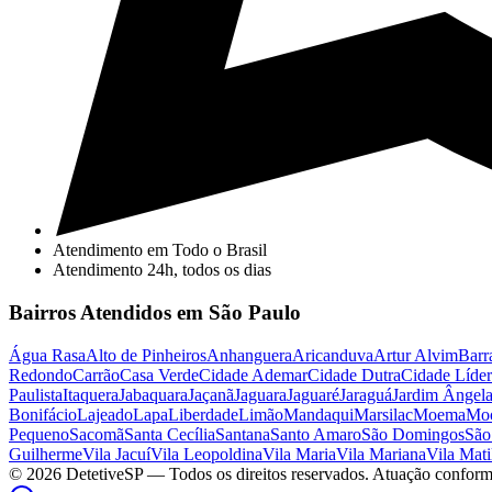
Atendimento em Todo o Brasil
Atendimento 24h, todos os dias
Bairros Atendidos em São Paulo
Água Rasa
Alto de Pinheiros
Anhanguera
Aricanduva
Artur Alvim
Barr
Redondo
Carrão
Casa Verde
Cidade Ademar
Cidade Dutra
Cidade Líder
Paulista
Itaquera
Jabaquara
Jaçanã
Jaguara
Jaguaré
Jaraguá
Jardim Ângel
Bonifácio
Lajeado
Lapa
Liberdade
Limão
Mandaqui
Marsilac
Moema
Mo
Pequeno
Sacomã
Santa Cecília
Santana
Santo Amaro
São Domingos
São
Guilherme
Vila Jacuí
Vila Leopoldina
Vila Maria
Vila Mariana
Vila Mati
©
2026
DetetiveSP
— Todos os direitos reservados. Atuação conform