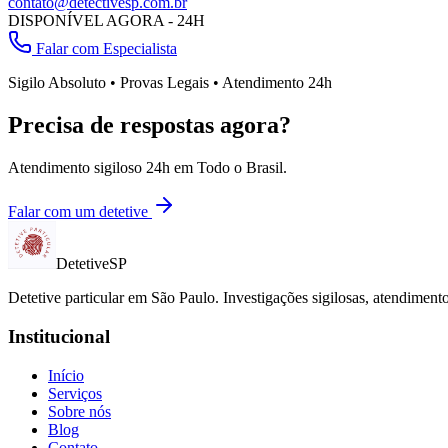
contato@detectivesp.com.br
DISPONÍVEL AGORA - 24H
Falar com Especialista
Sigilo Absoluto • Provas Legais • Atendimento 24h
Precisa de respostas agora?
Atendimento sigiloso 24h em
Todo o Brasil
.
Falar com um detetive
Detetive
SP
Detetive particular em
São Paulo
. Investigações sigilosas, atendimen
Institucional
Início
Serviços
Sobre nós
Blog
Contato