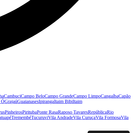
ha
Cambuci
Campo Belo
Campo Grande
Campo Limpo
Cangaíba
Capão
o Ó
Grajaú
Guaianases
Ipiranga
Itaim Bibi
Itaim
rus
Pinheiros
Pirituba
Ponte Rasa
Raposo Tavares
República
Rio
atuapé
Tremembé
Tucuruvi
Vila Andrade
Vila Curuça
Vila Formosa
Vila