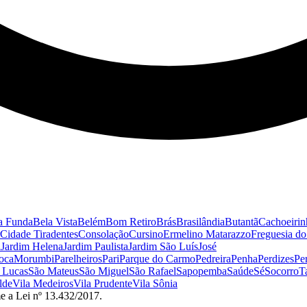
a Funda
Bela Vista
Belém
Bom Retiro
Brás
Brasilândia
Butantã
Cachoeirin
Cidade Tiradentes
Consolação
Cursino
Ermelino Matarazzo
Freguesia d
a
Jardim Helena
Jardim Paulista
Jardim São Luís
José
oca
Morumbi
Parelheiros
Pari
Parque do Carmo
Pedreira
Penha
Perdizes
Pe
 Lucas
São Mateus
São Miguel
São Rafael
Sapopemba
Saúde
Sé
Socorro
T
lde
Vila Medeiros
Vila Prudente
Vila Sônia
e a Lei nº 13.432/2017.