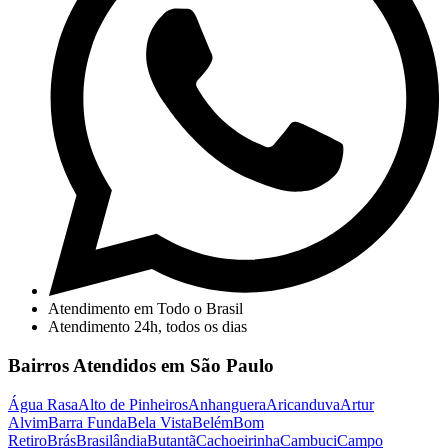
Atendimento em Todo o Brasil
Atendimento 24h, todos os dias
Bairros Atendidos em São Paulo
Água Rasa
Alto de Pinheiros
Anhanguera
Aricanduva
Artur
Alvim
Barra Funda
Bela Vista
Belém
Bom
Retiro
Brás
Brasilândia
Butantã
Cachoeirinha
Cambuci
Campo