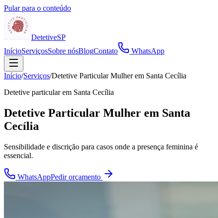
Pular para o conteúdo
Detetive
SP
Início
Serviços
Sobre nós
Blog
Contato
WhatsApp
Início
/
Serviços
/
Detetive Particular Mulher em Santa Cecília
Detetive particular em
Santa Cecília
Detetive Particular Mulher em Santa
Cecília
Sensibilidade e discrição para casos onde a presença feminina é
essencial.
WhatsApp
Pedir orçamento