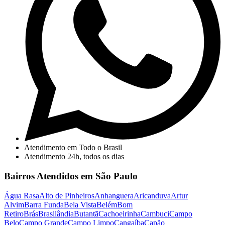
Atendimento em Todo o Brasil
Atendimento 24h, todos os dias
Bairros Atendidos em São Paulo
Água Rasa
Alto de Pinheiros
Anhanguera
Aricanduva
Artur
Alvim
Barra Funda
Bela Vista
Belém
Bom
Retiro
Brás
Brasilândia
Butantã
Cachoeirinha
Cambuci
Campo
Belo
Campo Grande
Campo Limpo
Cangaíba
Capão