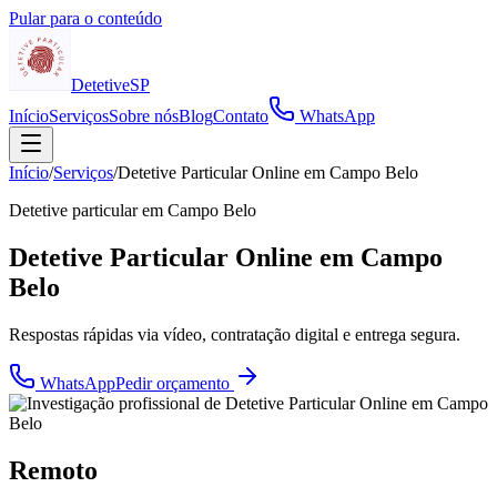
Pular para o conteúdo
Detetive
SP
Início
Serviços
Sobre nós
Blog
Contato
WhatsApp
Início
/
Serviços
/
Detetive Particular Online em Campo Belo
Detetive particular em
Campo Belo
Detetive Particular Online em Campo
Belo
Respostas rápidas via vídeo, contratação digital e entrega segura.
WhatsApp
Pedir orçamento
Remoto