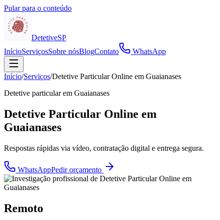
Pular para o conteúdo
Detetive
SP
Início
Serviços
Sobre nós
Blog
Contato
WhatsApp
Início
/
Serviços
/
Detetive Particular Online em Guaianases
Detetive particular em
Guaianases
Detetive Particular Online em
Guaianases
Respostas rápidas via vídeo, contratação digital e entrega segura.
WhatsApp
Pedir orçamento
Remoto