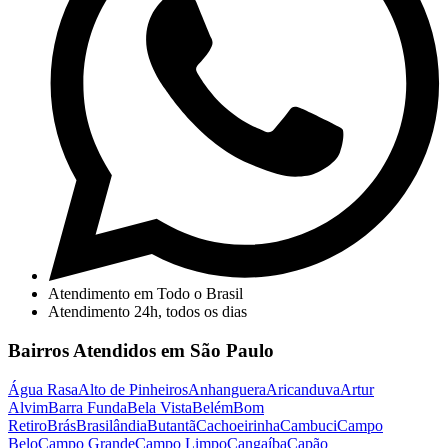
Atendimento em Todo o Brasil
Atendimento 24h, todos os dias
Bairros Atendidos em São Paulo
Água Rasa
Alto de Pinheiros
Anhanguera
Aricanduva
Artur
Alvim
Barra Funda
Bela Vista
Belém
Bom
Retiro
Brás
Brasilândia
Butantã
Cachoeirinha
Cambuci
Campo
Belo
Campo Grande
Campo Limpo
Cangaíba
Capão