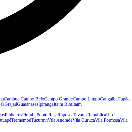
ha
Cambuci
Campo Belo
Campo Grande
Campo Limpo
Cangaíba
Capão
o Ó
Grajaú
Guaianases
Ipiranga
Itaim Bibi
Itaim
rus
Pinheiros
Pirituba
Ponte Rasa
Raposo Tavares
República
Rio
atuapé
Tremembé
Tucuruvi
Vila Andrade
Vila Curuça
Vila Formosa
Vila