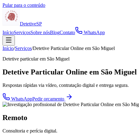
Pular para o conteúdo
Detetive
SP
Início
Serviços
Sobre nós
Blog
Contato
WhatsApp
Início
/
Serviços
/
Detetive Particular Online em São Miguel
Detetive particular em
São Miguel
Detetive Particular Online em São Miguel
Respostas rápidas via vídeo, contratação digital e entrega segura.
WhatsApp
Pedir orçamento
Remoto
Consultoria e perícia digital.