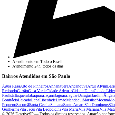
Atendimento em Todo o Brasil
Atendimento 24h, todos os dias
Bairros Atendidos em São Paulo
Água Rasa
Alto de Pinheiros
Anhanguera
Aricanduva
Artur Alvim
Barr
Redondo
Carrão
Casa Verde
Cidade Ademar
Cidade Dutra
Cidade Líder
Paulista
Itaquera
Jabaquara
Jaçanã
Jaguara
Jaguaré
Jaraguá
Jardim Ângel
Bonifácio
Lajeado
Lapa
Liberdade
Limão
Mandaqui
Marsilac
Moema
Mo
Pequeno
Sacomã
Santa Cecília
Santana
Santo Amaro
São Domingos
São
Guilherme
Vila Jacuí
Vila Leopoldina
Vila Maria
Vila Mariana
Vila Mati
©
2026
DetetiveSP
— Todos os direitos reservados. Atuação conform