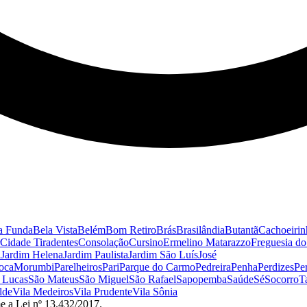
a Funda
Bela Vista
Belém
Bom Retiro
Brás
Brasilândia
Butantã
Cachoeirin
Cidade Tiradentes
Consolação
Cursino
Ermelino Matarazzo
Freguesia d
a
Jardim Helena
Jardim Paulista
Jardim São Luís
José
oca
Morumbi
Parelheiros
Pari
Parque do Carmo
Pedreira
Penha
Perdizes
Pe
 Lucas
São Mateus
São Miguel
São Rafael
Sapopemba
Saúde
Sé
Socorro
T
lde
Vila Medeiros
Vila Prudente
Vila Sônia
e a Lei nº 13.432/2017.