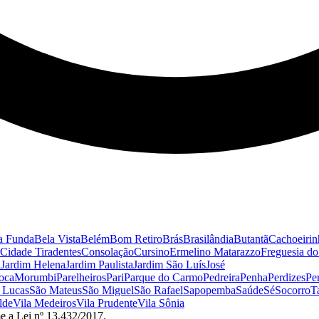
a Funda
Bela Vista
Belém
Bom Retiro
Brás
Brasilândia
Butantã
Cachoeirin
Cidade Tiradentes
Consolação
Cursino
Ermelino Matarazzo
Freguesia d
a
Jardim Helena
Jardim Paulista
Jardim São Luís
José
oca
Morumbi
Parelheiros
Pari
Parque do Carmo
Pedreira
Penha
Perdizes
Pe
 Lucas
São Mateus
São Miguel
São Rafael
Sapopemba
Saúde
Sé
Socorro
T
lde
Vila Medeiros
Vila Prudente
Vila Sônia
e a Lei nº 13.432/2017.