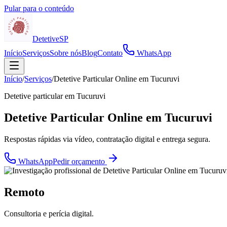
Pular para o conteúdo
Detetive
SP
Início
Serviços
Sobre nós
Blog
Contato
WhatsApp
Início
/
Serviços
/
Detetive Particular Online em Tucuruvi
Detetive particular em
Tucuruvi
Detetive Particular Online em Tucuruvi
Respostas rápidas via vídeo, contratação digital e entrega segura.
WhatsApp
Pedir orçamento
Remoto
Consultoria e perícia digital.