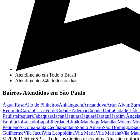
Atendimento em Todo o Brasil
Atendimento 24h, todos os dias
Bairros Atendidos em São Paulo
Água Rasa
Alto de Pinheiros
Anhanguera
Aricanduva
Artur Alvim
Barr
Redondo
Carrão
Casa Verde
Cidade Ademar
Cidade Dutra
Cidade Líder
Paulista
Itaquera
Jabaquara
Jaçanã
Jaguara
Jaguaré
Jaraguá
Jardim Ângel
Bonifácio
Lajeado
Lapa
Liberdade
Limão
Mandaqui
Marsilac
Moema
Mo
Pequeno
Sacomã
Santa Cecília
Santana
Santo Amaro
São Domingos
São
Guilherme
Vila Jacuí
Vila Leopoldina
Vila Maria
Vila Mariana
Vila Mati
©
2026
DetetiveSP
— Todos os direitos reservados. Atuação conform