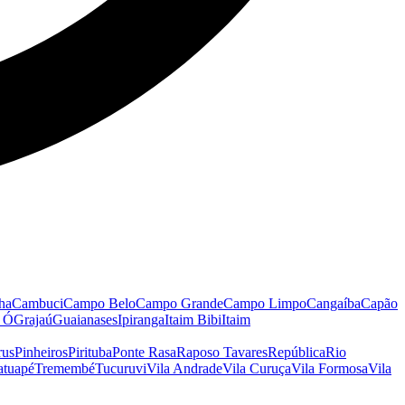
ha
Cambuci
Campo Belo
Campo Grande
Campo Limpo
Cangaíba
Capão
o Ó
Grajaú
Guaianases
Ipiranga
Itaim Bibi
Itaim
rus
Pinheiros
Pirituba
Ponte Rasa
Raposo Tavares
República
Rio
atuapé
Tremembé
Tucuruvi
Vila Andrade
Vila Curuça
Vila Formosa
Vila