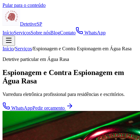
Pular para o conteúdo
Detetive
SP
Início
Serviços
Sobre nós
Blog
Contato
WhatsApp
Início
/
Serviços
/
Espionagem e Contra Espionagem em Água Rasa
Detetive particular em
Água Rasa
Espionagem e Contra Espionagem em
Água Rasa
Varredura eletrônica profissional para residências e escritórios.
WhatsApp
Pedir orçamento