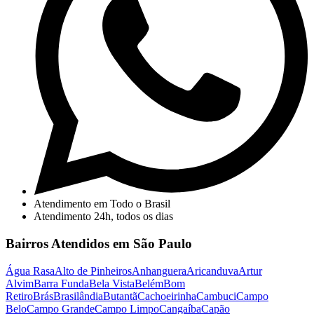
Atendimento em Todo o Brasil
Atendimento 24h, todos os dias
Bairros Atendidos em São Paulo
Água Rasa
Alto de Pinheiros
Anhanguera
Aricanduva
Artur
Alvim
Barra Funda
Bela Vista
Belém
Bom
Retiro
Brás
Brasilândia
Butantã
Cachoeirinha
Cambuci
Campo
Belo
Campo Grande
Campo Limpo
Cangaíba
Capão