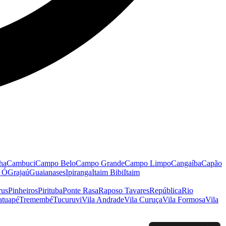
ha
Cambuci
Campo Belo
Campo Grande
Campo Limpo
Cangaíba
Capão
o Ó
Grajaú
Guaianases
Ipiranga
Itaim Bibi
Itaim
rus
Pinheiros
Pirituba
Ponte Rasa
Raposo Tavares
República
Rio
atuapé
Tremembé
Tucuruvi
Vila Andrade
Vila Curuça
Vila Formosa
Vila