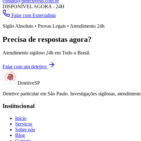
contato@detectivesp.com.br
DISPONÍVEL AGORA - 24H
Falar com Especialista
Sigilo Absoluto • Provas Legais • Atendimento 24h
Precisa de respostas agora?
Atendimento sigiloso 24h em
Todo o Brasil
.
Falar com um detetive
Detetive
SP
Detetive particular em
São Paulo
. Investigações sigilosas, atendimen
Institucional
Início
Serviços
Sobre nós
Blog
Contato