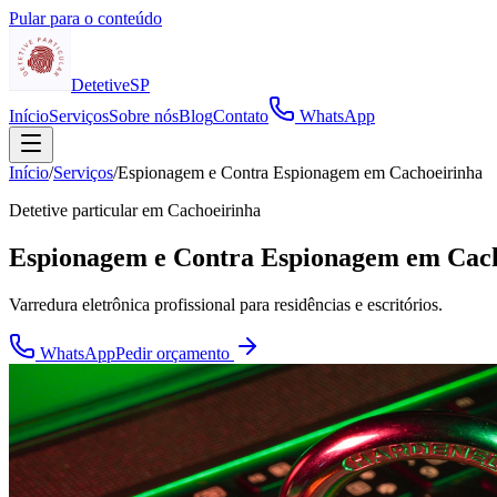
Pular para o conteúdo
Detetive
SP
Início
Serviços
Sobre nós
Blog
Contato
WhatsApp
Início
/
Serviços
/
Espionagem e Contra Espionagem em Cachoeirinha
Detetive particular em
Cachoeirinha
Espionagem e Contra Espionagem em Cac
Varredura eletrônica profissional para residências e escritórios.
WhatsApp
Pedir orçamento