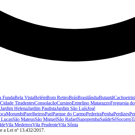
a Funda
Bela Vista
Belém
Bom Retiro
Brás
Brasilândia
Butantã
Cachoeirin
Cidade Tiradentes
Consolação
Cursino
Ermelino Matarazzo
Freguesia d
a
Jardim Helena
Jardim Paulista
Jardim São Luís
José
oca
Morumbi
Parelheiros
Pari
Parque do Carmo
Pedreira
Penha
Perdizes
Pe
 Lucas
São Mateus
São Miguel
São Rafael
Sapopemba
Saúde
Sé
Socorro
T
lde
Vila Medeiros
Vila Prudente
Vila Sônia
e a Lei nº 13.432/2017.