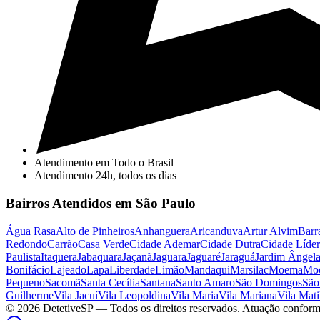
Atendimento em Todo o Brasil
Atendimento 24h, todos os dias
Bairros Atendidos em São Paulo
Água Rasa
Alto de Pinheiros
Anhanguera
Aricanduva
Artur Alvim
Barr
Redondo
Carrão
Casa Verde
Cidade Ademar
Cidade Dutra
Cidade Líder
Paulista
Itaquera
Jabaquara
Jaçanã
Jaguara
Jaguaré
Jaraguá
Jardim Ângel
Bonifácio
Lajeado
Lapa
Liberdade
Limão
Mandaqui
Marsilac
Moema
Mo
Pequeno
Sacomã
Santa Cecília
Santana
Santo Amaro
São Domingos
São
Guilherme
Vila Jacuí
Vila Leopoldina
Vila Maria
Vila Mariana
Vila Mati
©
2026
DetetiveSP
— Todos os direitos reservados. Atuação conform