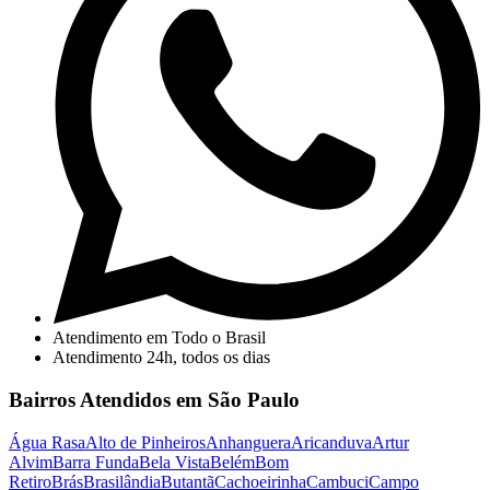
Atendimento em Todo o Brasil
Atendimento 24h, todos os dias
Bairros Atendidos em São Paulo
Água Rasa
Alto de Pinheiros
Anhanguera
Aricanduva
Artur
Alvim
Barra Funda
Bela Vista
Belém
Bom
Retiro
Brás
Brasilândia
Butantã
Cachoeirinha
Cambuci
Campo