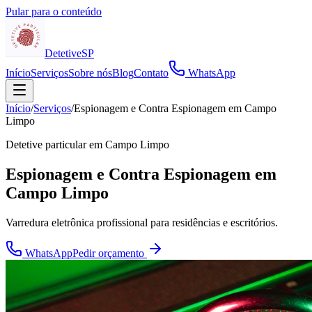
Pular para o conteúdo
Detetive
SP
Início
Serviços
Sobre nós
Blog
Contato
WhatsApp
Início
/
Serviços
/
Espionagem e Contra Espionagem em Campo
Limpo
Detetive particular em
Campo Limpo
Espionagem e Contra Espionagem em
Campo Limpo
Varredura eletrônica profissional para residências e escritórios.
WhatsApp
Pedir orçamento