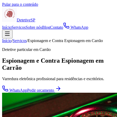
Pular para o conteúdo
Detetive
SP
Início
Serviços
Sobre nós
Blog
Contato
WhatsApp
Início
/
Serviços
/
Espionagem e Contra Espionagem em Carrão
Detetive particular em
Carrão
Espionagem e Contra Espionagem em
Carrão
Varredura eletrônica profissional para residências e escritórios.
WhatsApp
Pedir orçamento