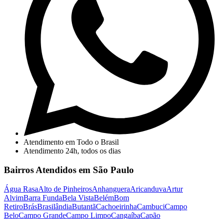
Atendimento em Todo o Brasil
Atendimento 24h, todos os dias
Bairros Atendidos em São Paulo
Água Rasa
Alto de Pinheiros
Anhanguera
Aricanduva
Artur
Alvim
Barra Funda
Bela Vista
Belém
Bom
Retiro
Brás
Brasilândia
Butantã
Cachoeirinha
Cambuci
Campo
Belo
Campo Grande
Campo Limpo
Cangaíba
Capão